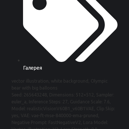
Галерея
vector illustration, white background, Olympic
bear with big balloons
Seed: 265643248, Dimensions: 512×512, Sampler:
euler_a, Inference Steps: 27, Guidance Scale: 7.6,
Model: realisticVisionV60B1_v60B1VAE, Clip Skip:
yes, VAE: vae-ft-mse-840000-ema-pruned,
Negative Prompt: FastNegativeV2, Lora Model: