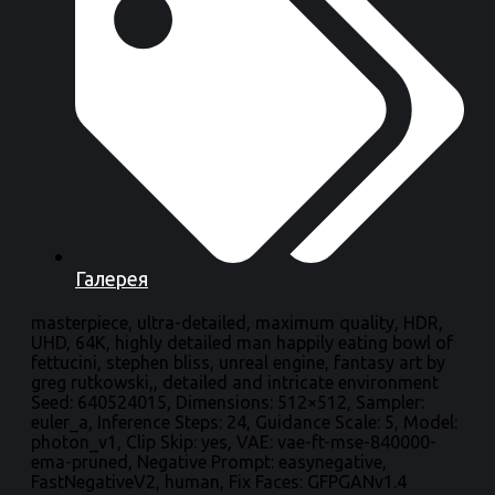
Галерея
masterpiece, ultra-detailed, maximum quality, HDR,
UHD, 64K, highly detailed man happily eating bowl of
fettucini, stephen bliss, unreal engine, fantasy art by
greg rutkowski,, detailed and intricate environment
Seed: 640524015, Dimensions: 512×512, Sampler:
euler_a, Inference Steps: 24, Guidance Scale: 5, Model:
photon_v1, Clip Skip: yes, VAE: vae-ft-mse-840000-
ema-pruned, Negative Prompt: easynegative,
FastNegativeV2, human, Fix Faces: GFPGANv1.4