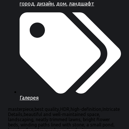
город
,
дизайн
,
дом
,
ландшафт
Галерея
masterpiece,best quality,HDR,high-definition,Intricate
Details,beautiful and well-maintained space,
landscaping, neatly trimmed lawns, bright flower
beds, winding paths lined with stone, a small pond,