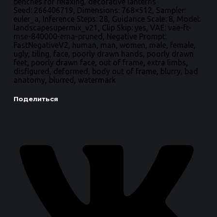
benches for relaxing, decorative lanterns
Seed: 266406719, Dimensions: 768×512, Sampler:
euler_a, Inference Steps: 28, Guidance Scale: 8, Model:
landscapesupermix_v21, Clip Skip: yes, VAE: vae-ft-
mse-840000-ema-pruned, Negative Prompt:
FastNegativeV2, human, man, women, male, female,
ugly, tiling, face, poorly drawn hands, poorly drawn
feet, poorly drawn face, out of frame, extra limbs,
disfigured, deformed, body out of frame, blurry, bad
anatomy, blurred, watermark
Поделиться