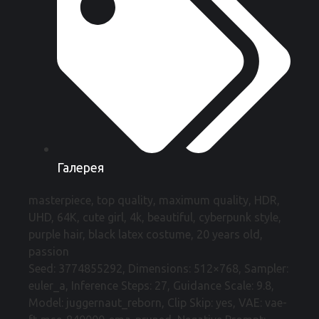
Галерея
masterpiece, top quality, maximum quality, HDR,
UHD, 64K, cute girl, 4k, beautiful, cyberpunk style,
purple hair, black latex costume, 20 years old,
passion
Seed: 3774855292, Dimensions: 512×768, Sampler:
euler_a, Inference Steps: 27, Guidance Scale: 9.8,
Model: juggernaut_reborn, Clip Skip: yes, VAE: vae-