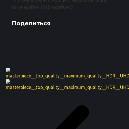
ft-mse-840000-ema-pruned, Negative Prompt:
easynegative, FastNegativeV2
Поделиться