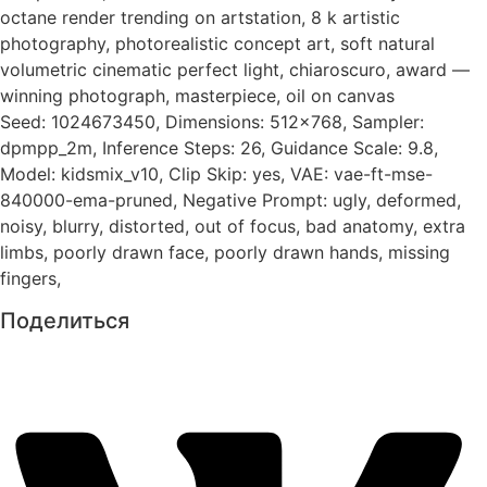
octane render trending on artstation, 8 k artistic
photography, photorealistic concept art, soft natural
volumetric cinematic perfect light, chiaroscuro, award —
winning photograph, masterpiece, oil on canvas
Seed: 1024673450, Dimensions: 512×768, Sampler:
dpmpp_2m, Inference Steps: 26, Guidance Scale: 9.8,
Model: kidsmix_v10, Clip Skip: yes, VAE: vae-ft-mse-
840000-ema-pruned, Negative Prompt: ugly, deformed,
noisy, blurry, distorted, out of focus, bad anatomy, extra
limbs, poorly drawn face, poorly drawn hands, missing
fingers,
Поделиться